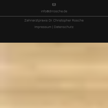
info@drrosche.de
Zahnarztpraxis Dr. Christopher Rosche
Impressum
|
Datenschutz