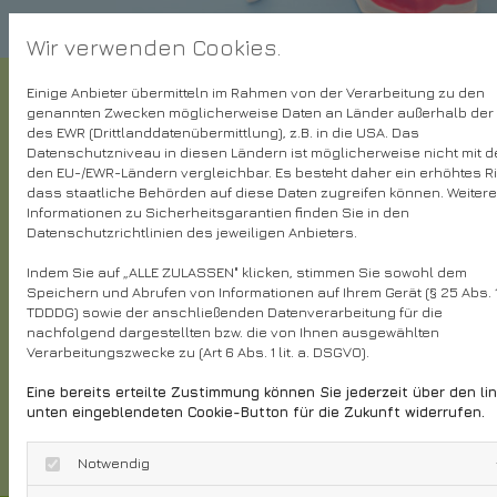
Wir verwenden Cookies.
Unsere Zahnarztleistungen
Einige Anbieter übermitteln im Rahmen von der Verarbeitung zu den
genannten Zwecken möglicherweise Daten an Länder außerhalb der 
des EWR (Drittlanddatenübermittlung), z.B. in die USA. Das
Als erfahrene Zahnarztpraxis bedienen wir das
Datenschutzniveau in diesen Ländern ist möglicherweise nicht mit d
gesamte Spektrum - von Prophylaxe über den
den EU-/EWR-Ländern vergleichbar. Es besteht daher ein erhöhtes Ri
dass staatliche Behörden auf diese Daten zugreifen können. Weitere
Zahnerhalt und Zahnersatz bis hin zu
Informationen zu Sicherheitsgarantien finden Sie in den
Parodontologie, Chirurgie und Ästhetik. Die
Datenschutzrichtlinien des jeweiligen Anbieters.
Zahntechnik überlassen wir den Spezialisten,
Indem Sie auf „ALLE ZULASSEN" klicken, stimmen Sie sowohl dem
dafür arbeiten wir mit unterschiedlich
Speichern und Abrufen von Informationen auf Ihrem Gerät (§ 25 Abs. 
TDDDG) sowie der anschließenden Datenverarbeitung für die
ausgerichteten Dentallabors zusammen. Dieses
nachfolgend dargestellten bzw. die von Ihnen ausgewählten
Vorgehen hat sich bereits seit vielen Jahren
Verarbeitungszwecke zu (Art 6 Abs. 1 lit. a. DSGVO).
bewährt, denn schließlich geht es um Qualität,
Eine bereits erteilte Zustimmung können Sie jederzeit über den li
unten eingeblendeten Cookie-Button für die Zukunft widerrufen.
Funktionalität und nicht zuletzt die Optik.
mehr zu unseren Leistungen
Notwendig