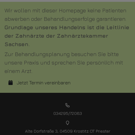
Wir wollen mit dieser Homepage keine Patienten
abwerben oder Behandlungserfolge garantieren.
Grundlage unseres Handelns ist die Leitlinie
der Zahnärzte der Zahnärztekammer
Sachsen.
Zur Behandlungsplanung besuchen Sie bitte
unsere Praxis und sprechen Sie persönlich mit
einem Arzt.
Jetzt Termin vereinbaren
034295/72063
Alte Dorfstraße 3, 04509 Krostitz OT Priester