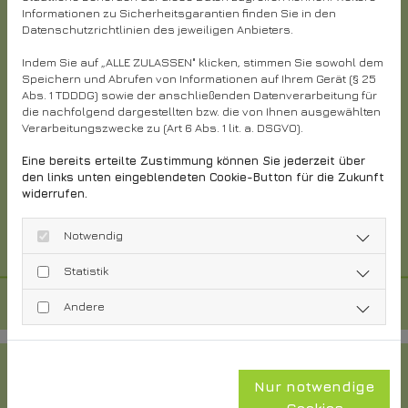
Informationen zu Sicherheitsgarantien finden Sie in den
Ausbildung:
Zahnarzthelferin
Datenschutzrichtlinien des jeweiligen Anbieters.
Aufgaben:
Indem Sie auf „ALLE ZULASSEN" klicken, stimmen Sie sowohl dem
Speichern und Abrufen von Informationen auf Ihrem Gerät (§ 25
Assistenz am Zahnarztstuhl
Abs. 1 TDDDG) sowie der anschließenden Datenverarbeitung für
die nachfolgend dargestellten bzw. die von Ihnen ausgewählten
Professionelle Zahnreinigung
Verarbeitungszwecke zu (Art 6 Abs. 1 lit. a. DSGVO).
Materialverwaltung / Qualitätsmanagement
Eine bereits erteilte Zustimmung können Sie jederzeit über
den links unten eingeblendeten Cookie-Button für die Zukunft
Prophylaxe in Kindergärten / Schulen
widerrufen.
Desinfektion und Sterilisation
Notwendig
Statistik
Andere
Nur notwendige
Cookies