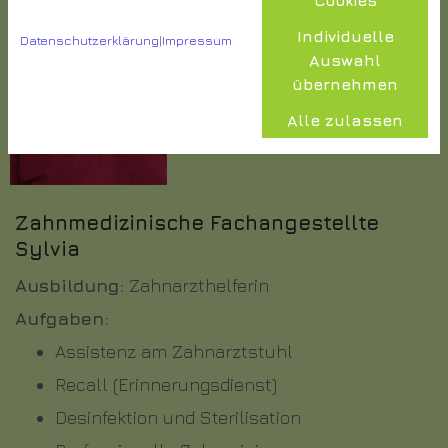
Individuelle
Datenschutzerklärung
|
Impressum
Auswahl
übernehmen
Alle zulassen
Zahnmedizinische Fachangestellte
Sylvia
Ausbildung:
Zahnarzthelferin
Aufgaben:
Assistenz am Zahnarztstuhl
Recall (Erinnerungsdienst)
Desinfektion und Sterilisation